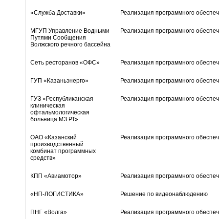
«Служба Доставки»
Реализация программного обеспеч
МГУП Управление Водными
Реализация программного обеспеч
Путями Сообщения
Волжского речного бассейна
Сеть ресторанов «ОФС»
Реализация программного обеспеч
ГУП «Казаньэнерго»
Реализация программного обеспеч
ГУЗ «Республиканская
Реализация программного обеспеч
клиническая
офтальмологическая
больница МЗ РТ»
ОАО «Казанский
Реализация программного обеспеч
производственный
комбинат программных
средств»
КПП «Авиамотор»
Реализация программного обеспеч
«НП-ЛОГИСТИКА»
Решение по видеонаблюдению
ПНГ «Волга»
Реализация программного обеспеч