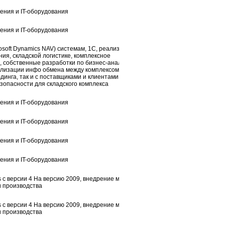
ения и IT-оборудования
ения и IT-оборудования
osoft Dynamics NAV) системам, 1С, реализация
я, складской логистике, комплексное
 собственные разработки по бизнес-аналитике и
ализации инфо обмена между комплексом
лдинга, так и с поставщиками и клиентами
зопасности для складского комплекса
ения и IT-оборудования
ения и IT-оборудования
ения и IT-оборудования
ения и IT-оборудования
s с версии 4 На версию 2009, внедрение модулей
и производства
s с версии 4 На версию 2009, внедрение модулей
и производства