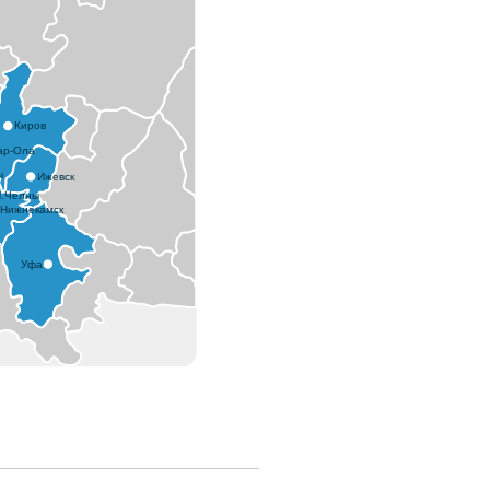
Команда специалистов RBS
своевременно осуществили