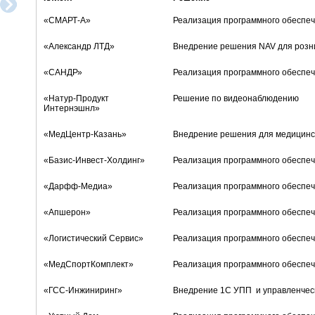
исполнителем, выполняющим
профессионалом своего дела.
свои договорные обязанности в
Мы собираемся сотрудничать с
«СМАРТ-А»
Реализация программного обеспеч
срок и на достойном уровне
ними и в дальнейшем
«Александр ЛТД»
Внедрение решения NAV для розни
Директор ООО «ПРОМИНТЕЛ
Виктор Молокин, директор по
«САНДР»
Реализация программного обеспеч
Групп»: Валеев М. М.
развитию Данафлекс
«Натур-Продукт
Решение по видеонаблюдению
Интернэшнл»
«МедЦентр-Казань»
Внедрение решения для медицинс
«Базис-Инвест-Холдинг»
Реализация программного обеспеч
«Дарфф-Медиа»
Реализация программного обеспеч
«Апшерон»
Реализация программного обеспеч
«Логистический Сервис»
Реализация программного обеспеч
«МедСпортКомплект»
Реализация программного обеспеч
«ГСС-Инжиниринг»
Внедрение 1С УПП и управленческ