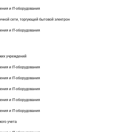
установку всего необходимого
оборудования, а так же провели
ения и IT-оборудования
обучение персонала
чной сети, торгующей бытовой электроникой
Львов Виталий Сергеевич,
ения и IT-оборудования
руководитель IT-отдела Biohit
ких учреждений
ения и IT-оборудования
ения и IT-оборудования
ения и IT-оборудования
ения и IT-оборудования
ения и IT-оборудования
ого учета