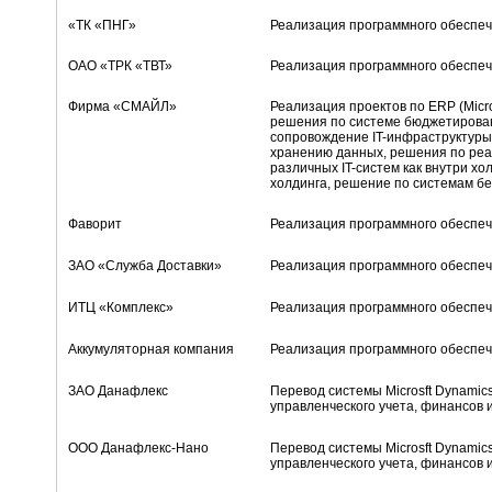
«ТК «ПНГ»
Реализация программного обеспеч
ОАО «ТРК «ТВТ»
Реализация программного обеспеч
Фирма «СМАЙЛ»
Реализация проектов по ERP (Micr
решения по системе бюджетировани
сопровождение IT-инфраструктуры,
хранению данных, решения по ре
различных IT-систем как внутри хо
холдинга, решение по системам бе
Фаворит
Реализация программного обеспеч
ЗАО «Служба Доставки»
Реализация программного обеспеч
ИТЦ «Комплекс»
Реализация программного обеспеч
Аккумуляторная компания
Реализация программного обеспеч
ЗАО Данафлекс
Перевод системы Microsft Dynamic
управленческого учета, финансов 
ООО Данафлекс-Нано
Перевод системы Microsft Dynamic
управленческого учета, финансов 