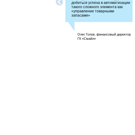
добиться успеха в автоматизации
такого сложного элемента как
«управление товарными
запасами»
Олег Голов, финансовый директор
ГК «Смайл»