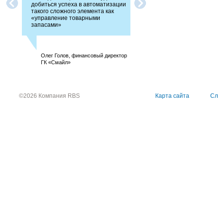
добиться успеха в автоматизации
исполнителем, выполняющ
такого сложного элемента как
свои договорные обязаннос
«управление товарными
срок и на достойном уровне
запасами»
Директор ООО «ПРОМИН
Олег Голов, финансовый директор
Групп»: Валеев М. М.
ГК «Смайл»
©2026 Компания RBS
Карта сайта
Сл