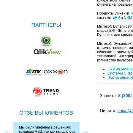
конкретном случае
клиента на повышен
Продукты линейки
M
системы
ERP
и
CRM
ПАРТНЕРЫ
Microsoft Dynamics®
класса ERP (Enterpri
Dynamics для средне
Microsoft Dynamics
взаимоотношениями с
облегчает взаимоде
технологий, интегр
количество пользова
ERP на базе N
Системы CRM
Портальные р
Звоните:
8 (800)
Пишите:
sales@r
ОТЗЫВЫ КЛИЕНТОВ
Мы были уверены в решениях
Компания зарекомендовала
команды RBS, так как им удалось
квалифицированным