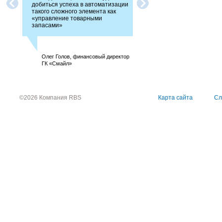
добиться успеха в автоматизации
исполнителем, выполняющ
такого сложного элемента как
свои договорные обязаннос
«управление товарными
срок и на достойном уровне
запасами»
Директор ООО «ПРОМИН
Олег Голов, финансовый директор
Групп»: Валеев М. М.
ГК «Смайл»
©2026 Компания RBS
Карта сайта
Сл